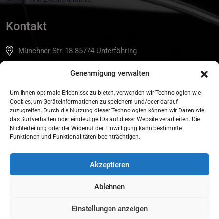
Kontakt
Münchner Str. 18 85774 Unterföhring
+49 172 890 10 44
Genehmigung verwalten
info@tls-munich.de
Um Ihnen optimale Erlebnisse zu bieten, verwenden wir Technologien wie
Cookies, um Geräteinformationen zu speichern und/oder darauf
zuzugreifen. Durch die Nutzung dieser Technologien können wir Daten wie
Buchen Sie Ihre Fahrt In Nur Wenigen
das Surfverhalten oder eindeutige IDs auf dieser Website verarbeiten. Die
Nichterteilung oder der Widerruf der Einwilligung kann bestimmte
Klicks.
Funktionen und Funktionalitäten beeinträchtigen.
Reservierung
Akzeptieren
Ablehnen
Einstellungen anzeigen