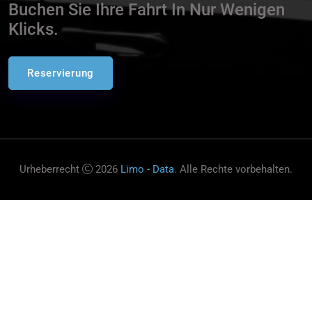
Buchen Sie Ihre Fahrt In Nur Wenigen
Klicks.
Reservierung
Urheberrecht
2026
Limo - Data
. Alle Rechte vorbehalten.