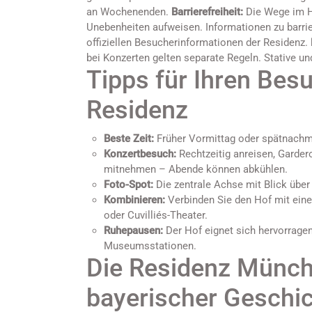
an Wochenenden.
Barrierefreiheit:
Die Wege im Ho
Unebenheiten aufweisen. Informationen zu barrier
offiziellen Besucherinformationen der Residenz.
bei Konzerten gelten separate Regeln. Stative und
Tipps für Ihren Bes
Residenz
Beste Zeit:
Früher Vormittag oder spätnachmi
Konzertbesuch:
Rechtzeitig anreisen, Gardero
mitnehmen – Abende können abkühlen.
Foto-Spot:
Die zentrale Achse mit Blick über 
Kombinieren:
Verbinden Sie den Hof mit ei
oder Cuvilliés-Theater.
Ruhepausen:
Der Hof eignet sich hervorragen
Museumsstationen.
Die Residenz Münch
bayerischer Geschi