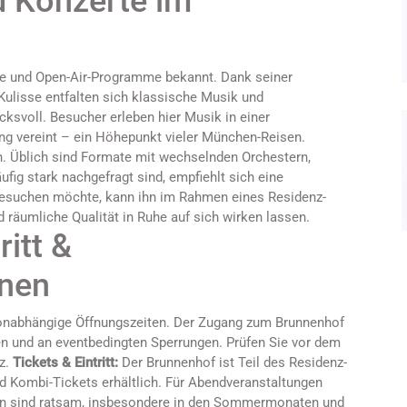
d Konzerte im
te und Open-Air-Programme bekannt. Dank seiner
Kulisse entfalten sich klassische Musik und
svoll. Besucher erleben hier Musik in einer
ng vereint – ein Höhepunkt vieler München-Reisen.
. Üblich sind Formate mit wechselnden Orchestern,
fig stark nachgefragt sind, empfiehlt sich eine
besuchen möchte, kann ihn im Rahmen eines Residenz-
 räumliche Qualität in Ruhe auf sich wirken lassen.
ritt &
onen
onabhängige Öffnungszeiten. Der Zugang zum Brunnenhof
en und an eventbedingten Sperrungen. Prüfen Sie vor dem
z.
Tickets & Eintritt:
Der Brunnenhof ist Teil des Residenz-
d Kombi-Tickets erhältlich. Für Abendveranstaltungen
gen sind ratsam, insbesondere in den Sommermonaten und