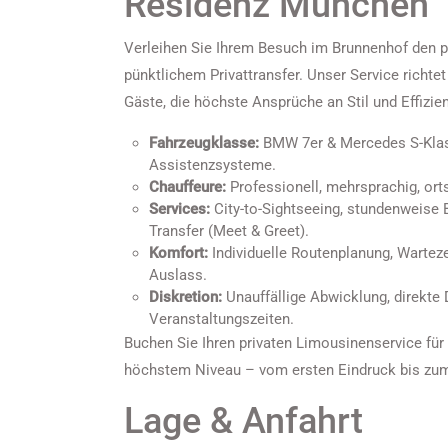
Residenz München
Verleihen Sie Ihrem Besuch im Brunnenhof den
pünktlichem Privattransfer. Unser Service richtet
Gäste, die höchste Ansprüche an Stil und Effizien
Fahrzeugklasse:
BMW 7er & Mercedes S-Klasse
Assistenzsysteme.
Chauffeure:
Professionell, mehrsprachig, orts
Services:
City-to-Sightseeing, stundenweise B
Transfer (Meet & Greet).
Komfort:
Individuelle Routenplanung, Warteze
Auslass.
Diskretion:
Unauffällige Abwicklung, direkte
Veranstaltungszeiten.
Buchen Sie Ihren privaten Limousinenservice fü
höchstem Niveau – vom ersten Eindruck bis zum
Lage & Anfahrt