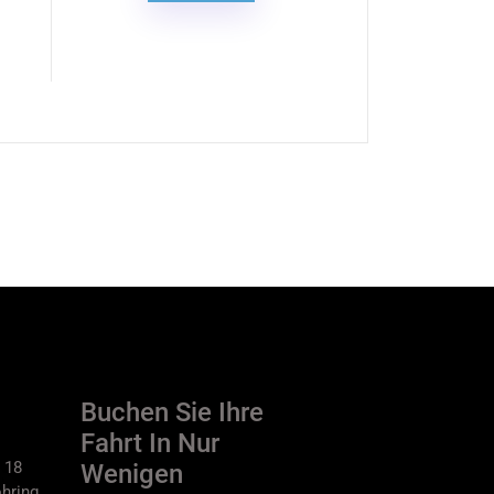
Buchen Sie Ihre
Fahrt In Nur
 18
Wenigen
hring