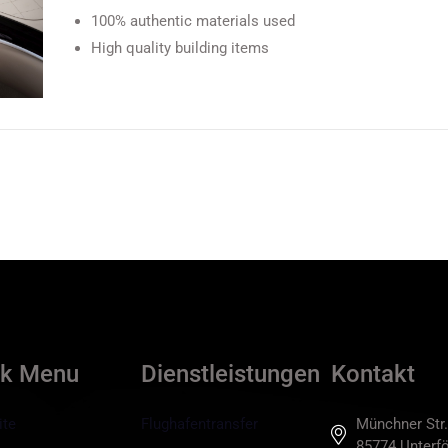
100% authentic materials used
High quality building items
ck Menu
Dienstleistungen
Kontakt
ite
Flughafentransfer
Münchner Str.
85774 Unterfö