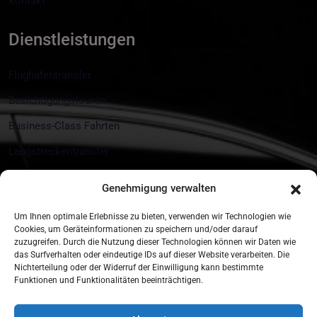
Kontakt
Dienstleistungen
Flughafentransfer
Besichtigungstouren
Business-Class Fahrten
Langstreckentransfer
Messe und Eventtransfers
Genehmigung verwalten
Kontakt
Um Ihnen optimale Erlebnisse zu bieten, verwenden wir Technologien wie
Cookies, um Geräteinformationen zu speichern und/oder darauf
zuzugreifen. Durch die Nutzung dieser Technologien können wir Daten wie
Münchner Str. 18 85774 Unterföhring
das Surfverhalten oder eindeutige IDs auf dieser Website verarbeiten. Die
Nichterteilung oder der Widerruf der Einwilligung kann bestimmte
+49 172 890 10 44
Funktionen und Funktionalitäten beeinträchtigen.
info@tls-munich.de