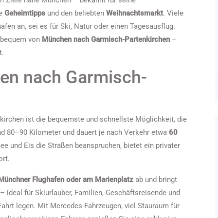
en Ziele nahe München – bekannt für seine
re
Geheimtipps
und den beliebten
Weihnachtsmarkt
. Viele
fen an, sei es für Ski, Natur oder einen Tagesausflug.
nd bequem von
München nach Garmisch-Partenkirchen
–
t.
en nach Garmisch-
irchen ist die bequemste und schnellste Möglichkeit, die
und 80–90 Kilometer und dauert je nach Verkehr etwa
60
e und Eis die Straßen beanspruchen, bietet ein privater
rt.
Münchner Flughafen oder am Marienplatz
ab und bringt
ideal für Skiurlauber, Familien, Geschäftsreisende und
 Fahrt legen. Mit Mercedes-Fahrzeugen, viel Stauraum für