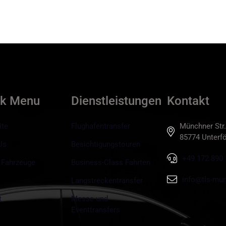
ck Menu
Dienstleistungen
Kontakt
ite
Flughafentransfer
Münchner Str.
85774 Unterfö
Us
Besichtigungstouren
+49 172 890 
 Fahrzeuge
Business-Class Fahrten
info@tls-mun
Langstreckentransfer
t
Messe und
Eventtransfers