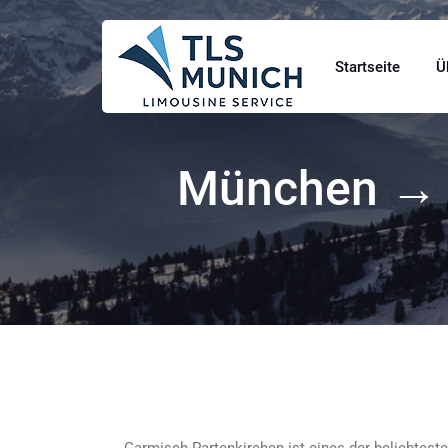
Startseite
Ü
München → G