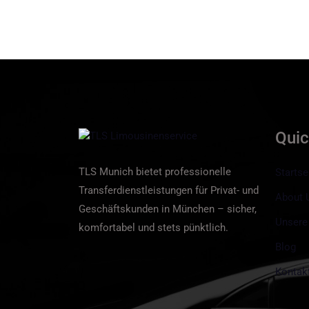
Qui
TLS Munich bietet professionelle
Startse
Transferdienstleistungen für Privat- und
About 
Geschäftskunden in München – sicher,
Unsere
komfortabel und stets pünktlich.
Blog
Kontak