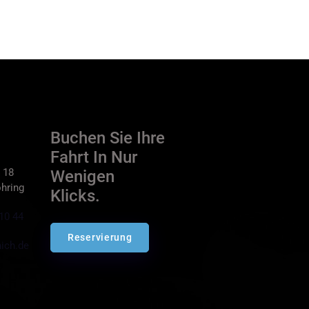
Buchen Sie Ihre
Fahrt In Nur
 18
Wenigen
hring
Klicks.
10 44
Reservierung
ich.de