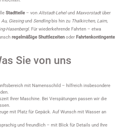
n möchten.
lle
Stadtteile
– von
Altstadt-Lehel
und
Maxvorstadt
über
,
Au
,
Giesing
und
Sendling
bis hin zu
Thalkirchen
,
Laim
,
ng-Hasenbergl
. Für wiederkehrende Fahrten – etwa
Wunsch
regelmäßige Shuttlezeiten
oder
Fahrtenkontingente
as Sie von uns
ftsbereich mit Namensschild – hilfreich insbesondere
nden.
zeit Ihrer Maschine. Bei Verspätungen passen wir die
ssen.
euge mit Platz für Gepäck. Auf Wunsch mit Wasser an
rachig und freundlich – mit Blick für Details und Ihre