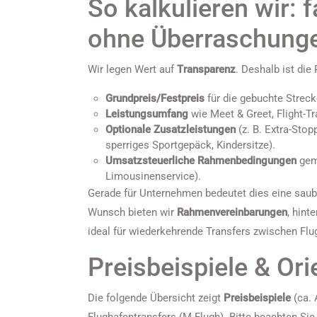
So kalkulieren wir: f
ohne Überraschung
Wir legen Wert auf
Transparenz
. Deshalb ist die
Grundpreis/Festpreis
für die gebuchte Streck
Leistungsumfang
wie Meet & Greet, Flight-T
Optionale Zusatzleistungen
(z. B. Extra-Stop
sperriges Sportgepäck, Kindersitze).
Umsatzsteuerliche Rahmenbedingungen
gemä
Limousinenservice).
Gerade für Unternehmen bedeutet dies eine sau
Wunsch bieten wir
Rahmenvereinbarungen
, hint
ideal für wiederkehrende Transfers zwischen Flu
Preisbeispiele & Ori
Die folgende Übersicht zeigt
Preisbeispiele
(ca. 