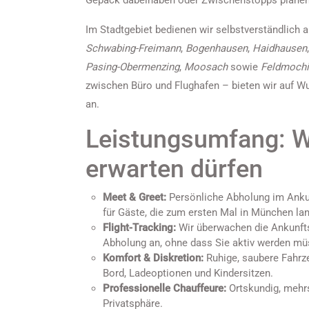
Gepäck dabeihaben oder Zwischenstopps plane
Im Stadtgebiet bedienen wir selbstverständlich a
Schwabing-Freimann
,
Bogenhausen
,
Haidhausen
Pasing-Obermenzing
,
Moosach
sowie
Feldmochi
zwischen Büro und Flughafen – bieten wir auf 
an.
Leistungsumfang: W
erwarten dürfen
Meet & Greet:
Persönliche Abholung im Ankun
für Gäste, die zum ersten Mal in München la
Flight-Tracking:
Wir überwachen die Ankunfts
Abholung an, ohne dass Sie aktiv werden mü
Komfort & Diskretion:
Ruhige, saubere Fahrz
Bord, Ladeoptionen und Kindersitzen.
Professionelle Chauffeure:
Ortskundig, mehrsp
Privatsphäre.