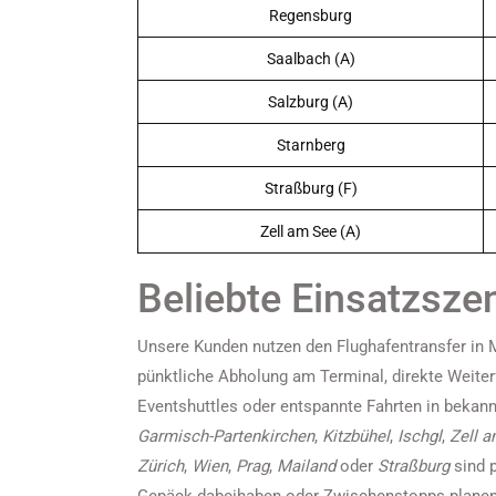
Regensburg
Saalbach (A)
Salzburg (A)
Starnberg
Straßburg (F)
Zell am See (A)
Beliebte Einsatzszen
Unsere Kunden nutzen den Flughafentransfer in M
pünktliche Abholung am Terminal, direkte Weite
Eventshuttles oder entspannte Fahrten in bekan
Garmisch-Partenkirchen
,
Kitzbühel
,
Ischgl
,
Zell 
Zürich
,
Wien
,
Prag
,
Mailand
oder
Straßburg
sind p