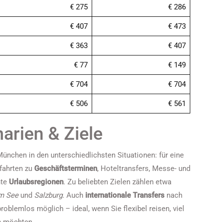
€ 275
€ 286
€ 407
€ 473
€ 363
€ 407
€ 77
€ 149
€ 704
€ 704
€ 506
€ 561
arien & Ziele
ünchen in den unterschiedlichsten Situationen: für eine
rfahrten zu
Geschäftsterminen
, Hoteltransfers, Messe- und
nte
Urlaubsregionen
. Zu beliebten Zielen zählen etwa
am See
und
Salzburg
. Auch
internationale Transfers
nach
roblemlos möglich – ideal, wenn Sie flexibel reisen, viel