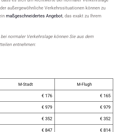
e, dass es sich um Richtwerte bei normaler Verkehrslage
 oder außergewöhnliche Verkehrssituationen können zu
ein
maßgeschneidertes Angebot
, das exakt zu Ihrem
s bei normaler Verkehrslage können Sie aus dem
tteilen entnehmen:
M-Stadt
M-Flugh
€ 176
€ 165
€ 979
€ 979
€ 352
€ 352
€ 847
€ 814