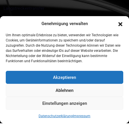
Langstreckentransfer
Messe und Eventtransfers
Genehmigung verwalten
Kontakt
Um Ihnen optimale Erlebnisse zu bieten, verwenden wir Technologien wie
Cookies, um Geräteinformationen zu speichern und/oder darauf
zuzugreifen. Durch die Nutzung dieser Technologien können wir Daten wie
Münchner Str. 18 85774 Unterföhring
das Surfverhalten oder eindeutige IDs auf dieser Website verarbeiten. Die
Nichterteilung oder der Widerruf der Einwilligung kann bestimmte
+49 172 890 10 44
Funktionen und Funktionalitäten beeinträchtigen.
info@tls-munich.de
Akzeptieren
Buchen Sie Ihre Fahrt In Nur Wenigen
Ablehnen
Klicks.
Einstellungen anzeigen
Reservierung
Datenschutzerklärung
Impressum