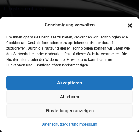
Langstreckentransfer
Messe und Eventtransfers
Genehmigung verwalten
Kontakt
Um Ihnen optimale Erlebnisse zu bieten, verwenden wir Technologien wie
Cookies, um Geräteinformationen zu speichern und/oder darauf
zuzugreifen. Durch die Nutzung dieser Technologien können wir Daten wie
Münchner Str. 18 85774 Unterföhring
das Surfverhalten oder eindeutige IDs auf dieser Website verarbeiten. Die
Nichterteilung oder der Widerruf der Einwilligung kann bestimmte
+49 172 890 10 44
Funktionen und Funktionalitäten beeinträchtigen.
info@tls-munich.de
Akzeptieren
Buchen Sie Ihre Fahrt In Nur Wenigen
Ablehnen
Klicks.
Einstellungen anzeigen
Reservierung
Datenschutzerklärung
Impressum