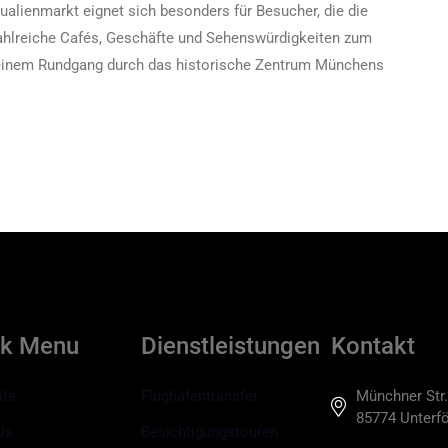
alienmarkt eignet sich besonders für Besucher, die die
ahlreiche Cafés, Geschäfte und Sehenswürdigkeiten zum
 einem Rundgang durch das historische Zentrum Münchens
ck Menu
Dienstleistungen
Kontakt
ite
Flughafentransfer
Münchner Str.
85774 Unterfö
Us
Besichtigungstouren