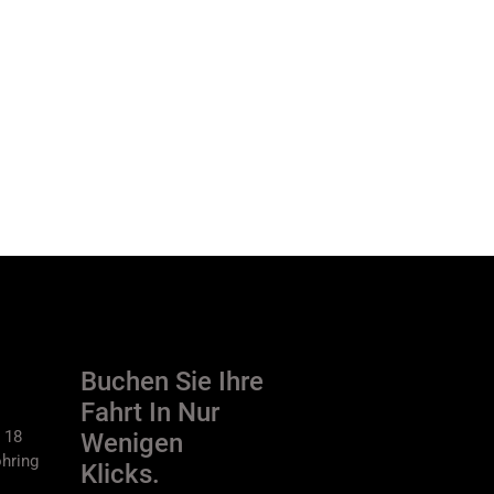
Buchen Sie Ihre
Fahrt In Nur
 18
Wenigen
hring
Klicks.