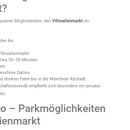
t?
equeme Möglichkeiten, den
Viktualienmarkt
im
fen bis
iktualienmarkt.
 etwa 35–50 Minuten
gen.
essfreie Option
direkter Fahrt bis in die Münchner Altstadt.
chäftsreisende empfiehlt sich besonders ein privater
rkt.
to – Parkmöglichkeiten
lienmarkt