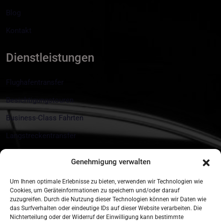
Blog
Kontakt
Dienstleistungen
Flughafentransfer
Besichtigungstouren
Business-Class Fahrten
Langstreckentransfer
Messe und Eventtransfers
Genehmigung verwalten
Kontakt
Um Ihnen optimale Erlebnisse zu bieten, verwenden wir Technologien wie
Cookies, um Geräteinformationen zu speichern und/oder darauf
zuzugreifen. Durch die Nutzung dieser Technologien können wir Daten wie
Münchner Str. 18 85774 Unterföhring
das Surfverhalten oder eindeutige IDs auf dieser Website verarbeiten. Die
Nichterteilung oder der Widerruf der Einwilligung kann bestimmte