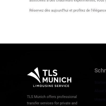
associées à des chauffeurs expérimentés, vous 
Réservez dès aujourd’hui et profitez de l’éléganc
Sch
Startse
About 
TLS Munich offers professional
Unsere
transfer services for private and