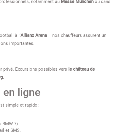
s professionnels, notamment au
Messe München
ou dans
otball à l’
Allianz Arena
– nos chauffeurs assurent un
sions importantes.
r privé. Excursions possibles vers
le château de
rg
.
 en ligne
st simple et rapide :
.
ou BMW 7).
il et SMS.