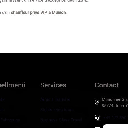
garantissent un service d’exception dès
120 €
.
e d’un
chauffeur privé VIP à Munich
.
nellmenü
Services
Contact
ite
Airport Transfer
Münchner Str.
85774 Unterfö
Us
Sightseeing tours
+49 172 890 
 Fahrzeuge
Business Class Travel