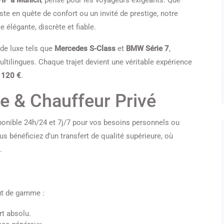
VIP à Munich
, pensé pour les voyageurs exigeants. Que
te en quête de confort ou un invité de prestige, notre
 élégante, discrète et fiable.
de luxe tels que
Mercedes S-Class
et
BMW Série 7
,
ltilingues. Chaque trajet devient une véritable expérience
e
120 €
.
e & Chauffeur Privé
ponible 24h/24 et 7j/7 pour vos besoins personnels ou
s bénéficiez d’un transfert de qualité supérieure, où
.
ut de gamme :
t absolu.