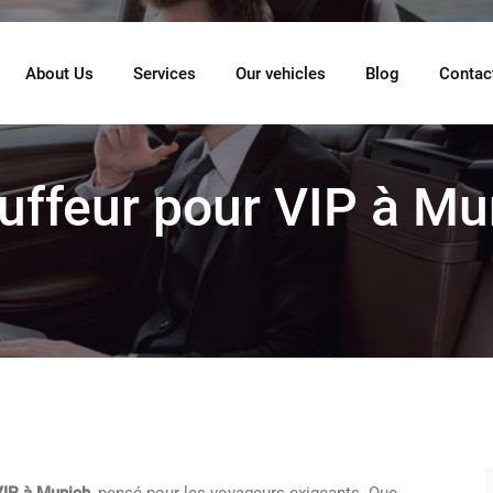
About Us
Services
Our vehicles
Blog
Contac
uffeur pour VIP à Mu