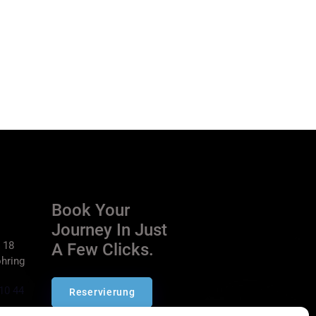
Book Your
Journey In Just
 18
A Few Clicks.
hring
10 44
Reservierung