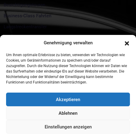
Besichtigungstouren
Business-Class Fahrten
Langstreckentransfer
Messe und Eventtransfers
Genehmigung verwalten
Kontakt
Um Ihnen optimale Erlebnisse zu bieten, verwenden wir Technologien wie
Cookies, um Geräteinformationen zu speichern und/oder darauf
zuzugreifen. Durch die Nutzung dieser Technologien können wir Daten wie
Münchner Str. 18 85774 Unterföhring
das Surfverhalten oder eindeutige IDs auf dieser Website verarbeiten. Die
Nichterteilung oder der Widerruf der Einwilligung kann bestimmte
+49 172 890 10 44
Funktionen und Funktionalitäten beeinträchtigen.
info@tls-munich.de
Akzeptieren
Buchen Sie Ihre Fahrt In Nur Wenigen
Ablehnen
Klicks.
Einstellungen anzeigen