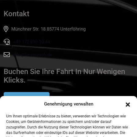
Kontakt
Münchner Str. 18 85774 Unterföhring
+49 172 890 10 44
info@tls-munich.de
Buchen Sie Ihre Fahrt In Nur Wenigen
Klicks.
Reservierung
Genehmigung verwalten
Um Ihnen optimale Erlebnisse zu bieten, verwenden wir Technologien wie
Cookies, um Geräteinformationen zu speichern und/oder darauf
zuzugreifen. Durch die Nutzung dieser Technologien können wir Daten wie
das Surfverhalten oder eindeutige IDs auf dieser Website verarbeiten. Die