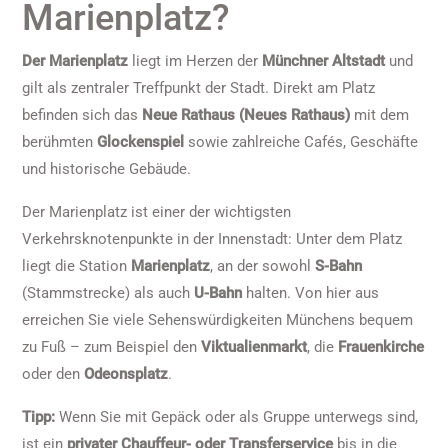
Marienplatz?
Der Marienplatz
liegt im Herzen der
Münchner Altstadt
und
gilt als zentraler Treffpunkt der Stadt. Direkt am Platz
befinden sich das
Neue Rathaus (Neues Rathaus)
mit dem
berühmten
Glockenspiel
sowie zahlreiche Cafés, Geschäfte
und historische Gebäude.
Der Marienplatz ist einer der wichtigsten
Verkehrsknotenpunkte in der Innenstadt: Unter dem Platz
liegt die Station
Marienplatz
, an der sowohl
S-Bahn
(Stammstrecke) als auch
U-Bahn
halten. Von hier aus
erreichen Sie viele Sehenswürdigkeiten Münchens bequem
zu Fuß – zum Beispiel den
Viktualienmarkt
, die
Frauenkirche
oder den
Odeonsplatz
.
Tipp:
Wenn Sie mit Gepäck oder als Gruppe unterwegs sind,
ist ein
privater Chauffeur- oder Transferservice
bis in die